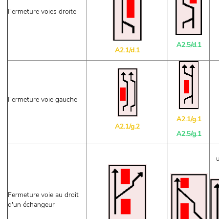
Fermeture voies droite
A2.5/d.1
A2.1/d.1
Fermeture voie gauche
A2.1/g.1
A2.1/g.2
A2.5/g.1
u
Fermeture voie au droit
d'un échangeur