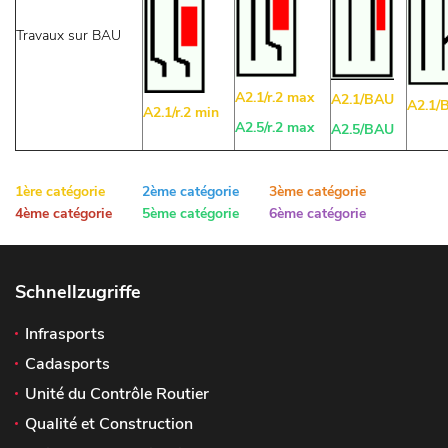
Travaux sur BAU
A2.1/r.2 max
A2.1/BAU
A2.1/
A2.1/r.2 min
A2.5/r.2 max
A2.5/BAU
1ère catégorie
2ème catégorie
3ème catégorie
4ème catégorie
5ème catégorie
6ème catégorie
Schnellzugriffe
Infrasports
Cadasports
Unité du Contrôle Routier
Qualité et Construction