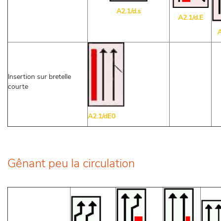
A2.1/d.s
A2.1/d.E
A
Insertion sur bretelle
courte
A2.1/dE0
Gênant peu la circulation