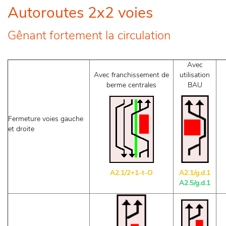
Autoroutes 2x2 voies
Gênant fortement la circulation
Avec
Avec franchissement de
utilisation
berme centrales
BAU
Fermeture voies gauche
et droite
A2.1/2+1-t-O
A2.1/g.d.1
A2.5/g.d.1