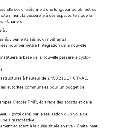
asserelle cyclo-piétonne d’une longueur de 55 mètres
t notamment la passerelle à des espaces tels que la
mur-Charleroi.
 à :
 les équipements liés aux impétrants) ;
lées pour permettre l’intégration de la nouvelle
onstituera la base de la nouvelle passerelle cyclo-
s.
nfrastructures à hauteur de 2.450.211,17 € TVAC.
par les autorités communales pour un budget de
ampes d’accès PMR, éclairage des abords et de la
ineau » (côté gare) par la réalisation d’un voile de
ne aire récréative ;
ement adjacent à la culée située en rive « Châtelineau