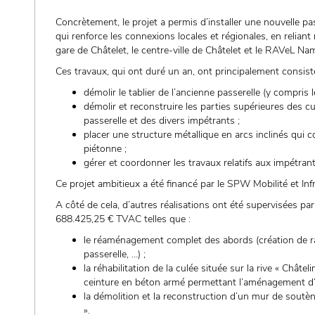
Concrètement, le projet a permis d’installer une nouvelle p
qui renforce les connexions locales et régionales, en relian
gare de Châtelet, le centre-ville de Châtelet et le RAVeL Na
Ces travaux, qui ont duré un an, ont principalement consisté
démolir le tablier de l’ancienne passerelle (y compris
démolir et reconstruire les parties supérieures des cu
passerelle et des divers impétrants ;
placer une structure métallique en arcs inclinés qui c
piétonne ;
gérer et coordonner les travaux relatifs aux impétrant
Ce projet ambitieux a été financé par le SPW Mobilité et I
A côté de cela, d’autres réalisations ont été supervisées 
688.425,25 € TVAC telles que :
le réaménagement complet des abords (création de r
passerelle, …) ;
la réhabilitation de la culée située sur la rive « Châtel
ceinture en béton armé permettant l’aménagement d’u
la démolition et la reconstruction d’un mur de soutèn
».