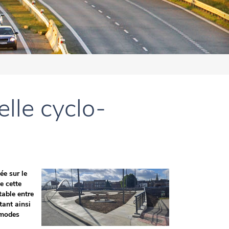
lle cyclo-
ée sur le
e cette
table entre
tant ainsi
 modes