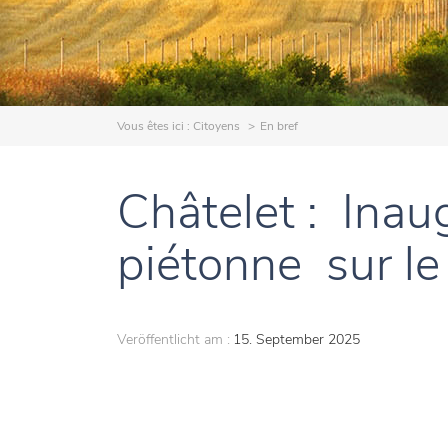
Vous êtes ici :
Citoyens
En bref
Châtelet : Inau
piétonne sur l
Veröffentlicht am :
15. September 2025