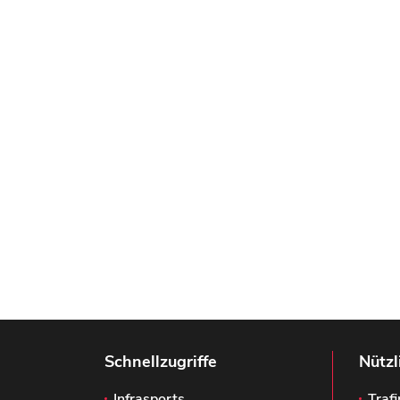
Schnellzugriffe
Nützl
Infrasports
Trafi