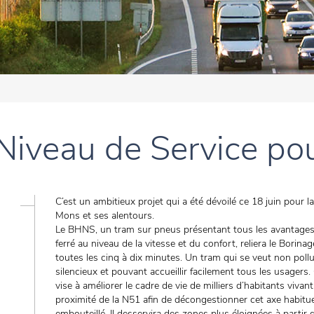
Niveau de Service po
C’est un ambitieux projet qui a été dévoilé ce 18 juin pour la 
Mons et ses alentours.
Le BHNS, un tram sur pneus présentant tous les avantage
ferré au niveau de la vitesse et du confort, reliera le Borin
toutes les cinq à dix minutes. Un tram qui se veut non pollu
silencieux et pouvant accueillir facilement tous les usagers.
vise à améliorer le cadre de vie de milliers d’habitants vivant
proximité de la N51 afin de décongestionner cet axe habitu
embouteillé. Il desservira des zones plus éloignées à parti