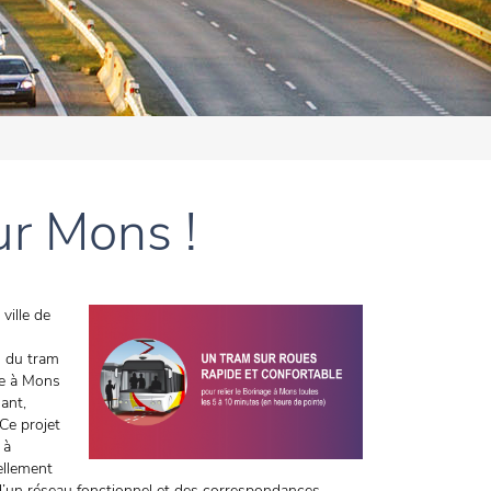
ur Mons !
ville de
s du tram
age à Mons
ant,
 Ce projet
 à
ellement
r d’un réseau fonctionnel et des correspondances