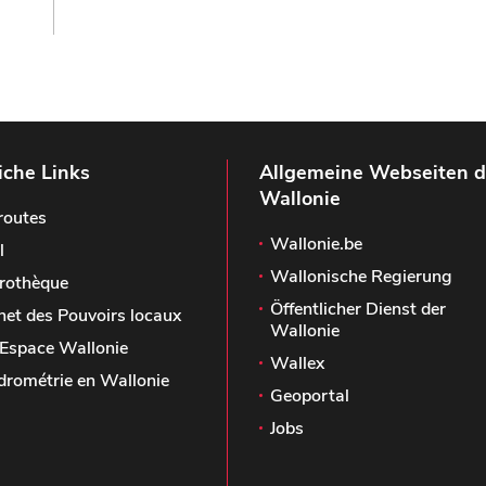
iche Links
Allgemeine Webseiten d
Wallonie
routes
Wallonie.be
l
Wallonische Regierung
rothèque
Öffentlicher Dienst der
het des Pouvoirs locaux
Wallonie
Espace Wallonie
Wallex
drométrie en Wallonie
Geoportal
Jobs