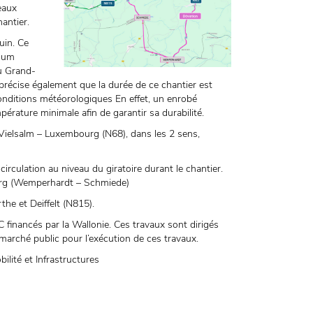
eaux
antier.
uin. Ce
imum
au Grand-
récise également que la durée de ce chantier est
nditions météorologiques En effet, un enrobé
rature minimale afin de garantir sa durabilité.
e Vielsalm – Luxembourg (N68), dans les 2 sens,
irculation au niveau du giratoire durant le chantier.
ourg (Wemperhardt – Schmiede)
he et Deiffelt (N815).
financés par la Wallonie. Ces travaux sont dirigés
marché public pour l’exécution de ces travaux.
lité et Infrastructures