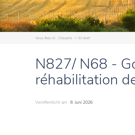
Vous êtes ici :
Citoyens
En bref
N827/ N68 - Go
réhabilitation 
Veröffentlicht am :
8. Juni 2026