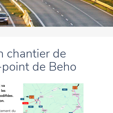
 chantier de
d-point de Beho
t va
 les
odifiées.
on.
vêtement du