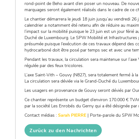
rond-point de Beho avant d’en poser un nouveau. De nouv
marquages seront également réalisés dans le cadre de ce ch
Le chantier démarrera le jeudi 18 juin jusqu’au vendredi 26 j
calendrier a notamment été retenu afin de réduire au max
l’impact sur la mobilité puisque le 23 juin est un jour férié 
Duché de Luxembourg. Le SPW Mobilité et Infrastructures p
présumée puisque l’exécution de ces travaux dépend des co
hydrocarboné doit être posé par temps sec et avec une tempé
Pendant les travaux, la circulation sera maintenue sur l’ax
régulée par des feux tricolores.
L’axe Saint-Vith – Gouvy (N827), sera totalement fermé à la c
La circulation sera déviée via le Grand-Duché du Luxemb
Les usagers en provenance de Gouvy seront déviés par Ourt
Ce chantier représente un budget d’environ 170.000 € TVAC 
par la société Les Enrobés du Gerny qui a été désignée par 
Contact médias :
Sarah PIERRE
| Porte-parole du SPW Mobi
Zurück zu den Nachrichten