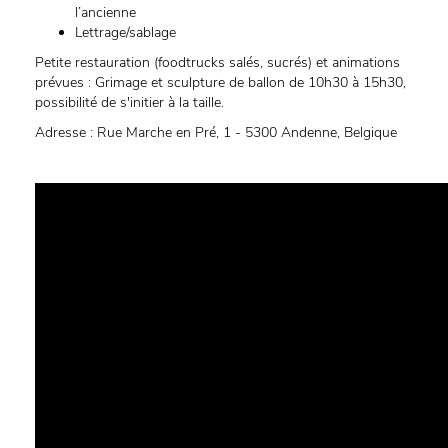
l’ancienne
Lettrage/sablage
Petite restauration (foodtrucks salés, sucrés) et animations
prévues : Grimage et sculpture de ballon de 10h30 à 15h30,
possibilité de s'initier à la taille.
Adresse : Rue Marche en Pré, 1 - 5300 Andenne, Belgique