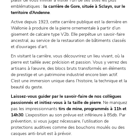
plaisir de vous iniviter à visiter l'un de ses sites les plus
emblématiques :
la carrière de Gore, située à Sclayn, sur le
territoire d’Andenne
.
Active depuis 1923, cette carrière publique est la dernière en
Wallonie à produire de la pierre ornementale à partir d’un
gisement de calcaire type V2b. Elle perpétue un savoir-faire
ancestral, au service de la restauration de bâtiments classés
et d’ouvrages d’art.
En visitant la carrière, vous découvrirez un lieu vivant, où la
pierre est taillée avec précision et passion. Vous y verrez des
artisans à l’œuvre, des blocs bruts transformés en éléments
de prestige et un patrimoine industriel encore bien actif.
C’est une immersion unique dans l’histoire, la technique et la
beauté du geste.
Laissez-vous guider par le savoir-faire de nos collègues
passionnés et initiez-vous à la taille de pierre
. Ne manquez
pas les impressionnants
tirs de mine, programmés à 11h et
14h30
. L’exposition au son prévue est inférieure à 85db. Par
prévention, si vous jugez nécessaire, l’utilisation de
protections auditives comme des bouchons moulés ou des
casques anti-bruit est à prévoir.