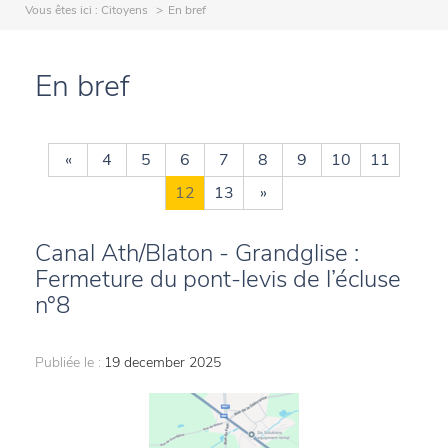
Vous êtes ici :
Citoyens
En bref
En bref
«
4
5
6
7
8
9
10
11
12
13
»
Canal Ath/Blaton - Grandglise :
Fermeture du pont-levis de l’écluse
n°8
Publiée le :
19 december 2025