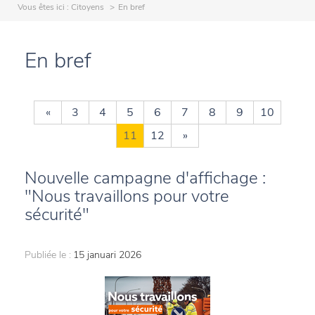
Vous êtes ici :
Citoyens
En bref
En bref
«
3
4
5
6
7
8
9
10
11
12
»
Nouvelle campagne d'affichage :
"Nous travaillons pour votre
sécurité"
Publiée le :
15 januari 2026