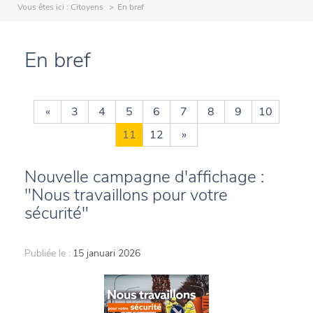
Vous êtes ici :
Citoyens
En bref
En bref
«
3
4
5
6
7
8
9
10
11
12
»
Nouvelle campagne d'affichage :
"Nous travaillons pour votre
sécurité"
Publiée le :
15 januari 2026