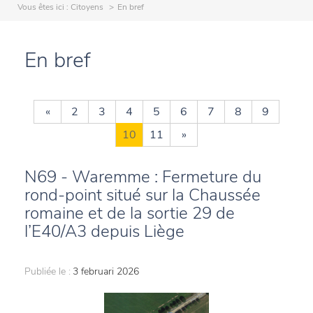
Vous êtes ici :
Citoyens
En bref
En bref
«
2
3
4
5
6
7
8
9
10
11
»
N69 - Waremme : Fermeture du
rond-point situé sur la Chaussée
romaine et de la sortie 29 de
l’E40/A3 depuis Liège
Publiée le :
3 februari 2026