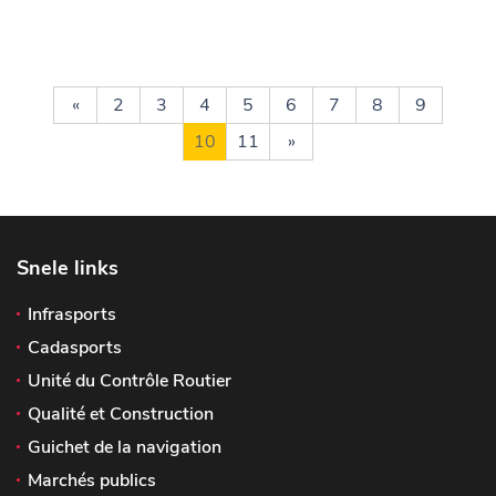
«
2
3
4
5
6
7
8
9
10
11
»
Snele links
Infrasports
Cadasports
Unité du Contrôle Routier
Qualité et Construction
Guichet de la navigation
Marchés publics