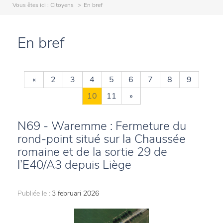
Vous êtes ici :
Citoyens
En bref
En bref
«
2
3
4
5
6
7
8
9
10
11
»
N69 - Waremme : Fermeture du
rond-point situé sur la Chaussée
romaine et de la sortie 29 de
l’E40/A3 depuis Liège
Publiée le :
3 februari 2026