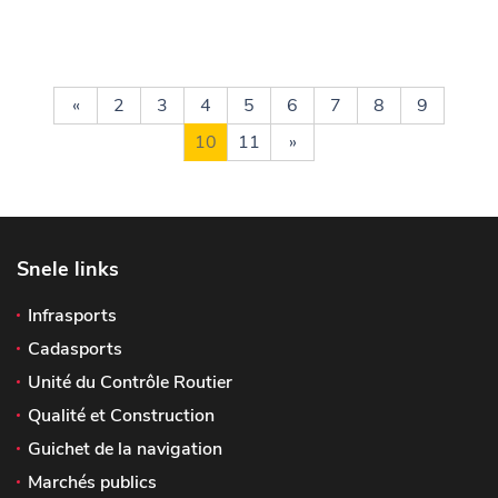
«
2
3
4
5
6
7
8
9
10
11
»
Snele links
Infrasports
Cadasports
Unité du Contrôle Routier
Qualité et Construction
Guichet de la navigation
Marchés publics