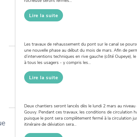
rocheuse seront fermés...
Lire la suite
Les travaux de rehaussement du pont sur le canal se pours
une nouvelle phase au début du mois de mars. Afin de perme
d’interventions techniques en rive gauche (côté Oupeye), l
à tous les usagers - y compris les...
Lire la suite
Deux chantiers seront lancés dès le lundi 2 mars au niveau d
Gouvy. Pendant ces travaux, les conditions de circulation h
puisque le pont sera complètement fermé à la circulation ju
ue
itinéraire de déviation sera...