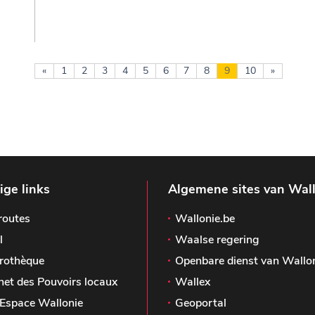
«
1
2
3
4
5
6
7
8
9
10
»
ge links
Algemene sites van Wal
routes
Wallonie.be
l
Waalse regering
rothèque
Openbare dienst van Wallo
het des Pouvoirs locaux
Wallex
Espace Wallonie
Geoportal