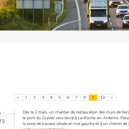
«
1
2
3
4
5
6
7
8
9
10
»
 :
Dès le 2 mars, un chantier de restauration des murs de ber
le pont du Gravier sera lancé à La-Roche-en-Ardenne. Penda
rs
la zone de travaux située en rive gauche et à un chemin de 