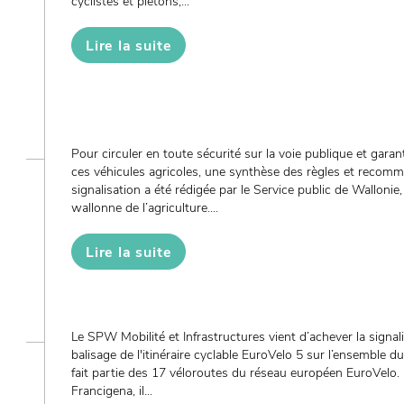
cyclistes et piétons,...
Lire la suite
Pour circuler en toute sécurité sur la voie publique et garant
ces véhicules agricoles, une synthèse des règles et recom
signalisation a été rédigée par le Service public de Wallonie
wallonne de l’agriculture....
Lire la suite
Le SPW Mobilité et Infrastructures vient d’achever la signalis
balisage de l'itinéraire cyclable EuroVelo 5 sur l’ensemble du
fait partie des 17 véloroutes du réseau européen EuroVel
Francigena, il...