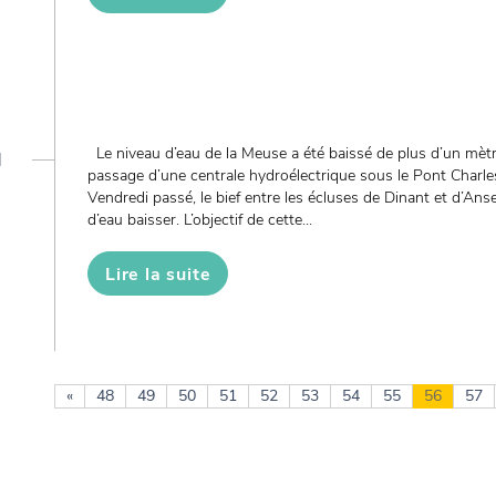
u
Le niveau d’eau de la Meuse a été baissé de plus d’un mètr
passage d’une centrale hydroélectrique sous le Pont Charle
Vendredi passé, le bief entre les écluses de Dinant et d’A
d’eau baisser. L’objectif de cette...
Lire la suite
«
48
49
50
51
52
53
54
55
56
57