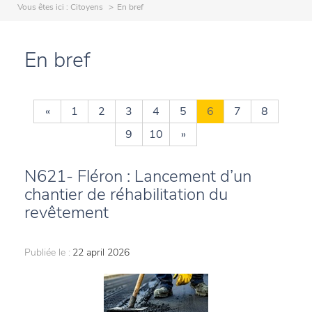
Vous êtes ici :
Citoyens
En bref
En bref
«
1
2
3
4
5
6
7
8
9
10
»
N621- Fléron : Lancement d’un
chantier de réhabilitation du
revêtement
Publiée le :
22 april 2026