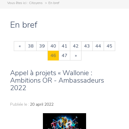
Vous êtes ici :
Citoyens
En bref
En bref
«
38
39
40
41
42
43
44
45
46
47
»
Appel à projets « Wallonie :
Ambitions OR - Ambassadeurs
2022
Publiée le :
20 april 2022