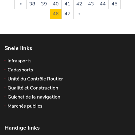
«
38
39
40
41
42
43
44
45
46
47
»
Snele links
Infrasports
Cadasports
Unité du Contrôle Routier
Qualité et Construction
Guichet de la navigation
Marchés publics
Handige links