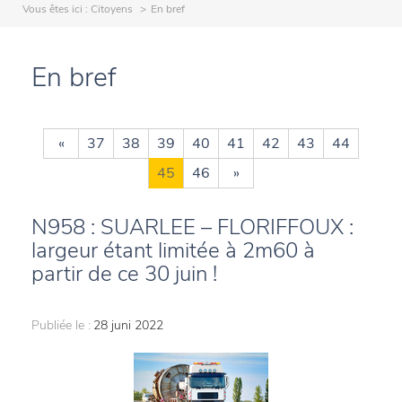
Vous êtes ici :
Citoyens
En bref
En bref
«
37
38
39
40
41
42
43
44
45
46
»
N958 : SUARLEE – FLORIFFOUX :
largeur étant limitée à 2m60 à
partir de ce 30 juin !
Publiée le :
28 juni 2022