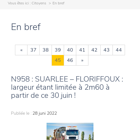
Vous êtes ici :
Citoyens
En bref
En bref
«
37
38
39
40
41
42
43
44
45
46
»
N958 : SUARLEE – FLORIFFOUX :
largeur étant limitée à 2m60 à
partir de ce 30 juin !
Publiée le :
28 juni 2022