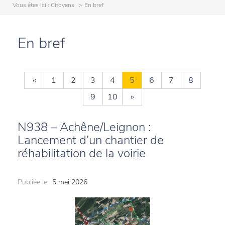
Vous êtes ici :
Citoyens
En bref
En bref
«
1
2
3
4
5
6
7
8
9
10
»
N938 – Achêne/Leignon :
Lancement d’un chantier de
réhabilitation de la voirie
Publiée le :
5 mei 2026