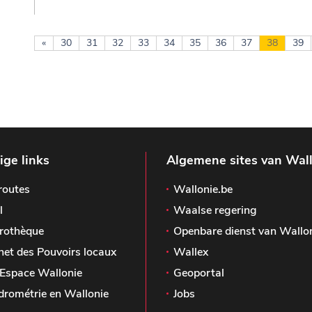
«
30
31
32
33
34
35
36
37
38
39
ge links
Algemene sites van Wal
routes
Wallonie.be
l
Waalse regering
rothèque
Openbare dienst van Wallo
het des Pouvoirs locaux
Wallex
Espace Wallonie
Geoportal
drométrie en Wallonie
Jobs