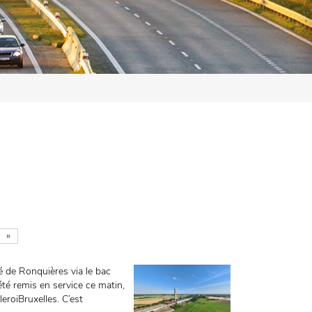
»
iné de Ronquières via le bac
été remis en service ce matin,
leroiBruxelles. C’est