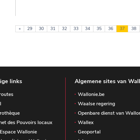
«
29
30
31
32
33
34
35
36
37
38
ge links
Algemene sites van Wal
routes
Wallonie.be
l
Waalse regering
rothèque
Openbare dienst van Wallo
het des Pouvoirs locaux
Wallex
Espace Wallonie
Geoportal