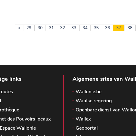
«
29
30
31
32
33
34
35
36
37
38
ge links
Algemene sites van Wal
routes
Wallonie.be
l
Waalse regering
rothèque
Openbare dienst van Wallo
het des Pouvoirs locaux
Wallex
Espace Wallonie
Geoportal