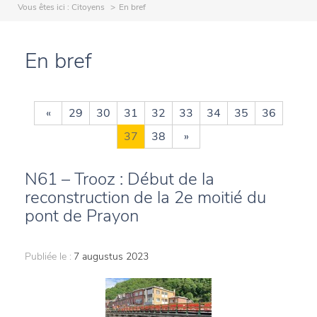
Vous êtes ici :
Citoyens
En bref
En bref
«
29
30
31
32
33
34
35
36
37
38
»
N61 – Trooz : Début de la
reconstruction de la 2e moitié du
pont de Prayon
Publiée le :
7 augustus 2023