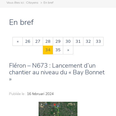
Vous êtes ici :
Citoyens
En bref
En bref
«
26
27
28
29
30
31
32
33
34
35
»
Fléron – N673 : Lancement d’un
chantier au niveau du « Bay Bonnet
»
Publiée le :
16 februari 2024