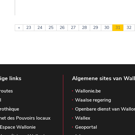
«
23
24
25
26
27
28
29
30
31
32
ge links
Algemene sites van Wal
routes
Wallonie.be
l
Waalse regering
rothèque
Openbare dienst van Wallo
het des Pouvoirs locaux
Wallex
Espace Wallonie
Geoportal