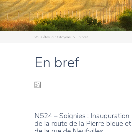
Vous êtes ici :
Citoyens
En bref
En bref
N524 – Soignies : Inauguration
de la route de la Pierre bleue et
de la rue de Neufvilles