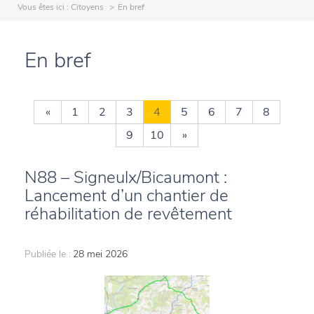
Vous êtes ici :
Citoyens
En bref
En bref
«
1
2
3
4
5
6
7
8
9
10
»
N88 – Signeulx/Bicaumont :
Lancement d’un chantier de
réhabilitation de revêtement
Publiée le :
28 mei 2026