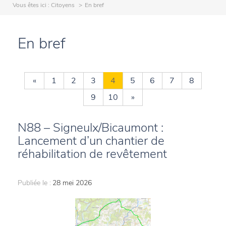
Vous êtes ici :
Citoyens
En bref
En bref
«
1
2
3
4
5
6
7
8
9
10
»
N88 – Signeulx/Bicaumont :
Lancement d’un chantier de
réhabilitation de revêtement
Publiée le :
28 mei 2026