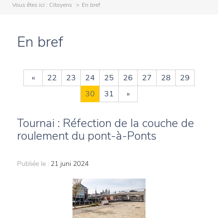
Vous êtes ici :
Citoyens
En bref
En bref
«
22
23
24
25
26
27
28
29
30
31
»
Tournai : Réfection de la couche de
roulement du pont-à-Ponts
Publiée le :
21 juni 2024