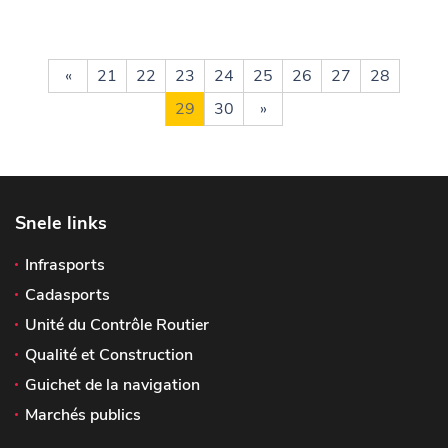
«
21
22
23
24
25
26
27
28
29
30
»
Snele links
Infrasports
Cadasports
Unité du Contrôle Routier
Qualité et Construction
Guichet de la navigation
Marchés publics