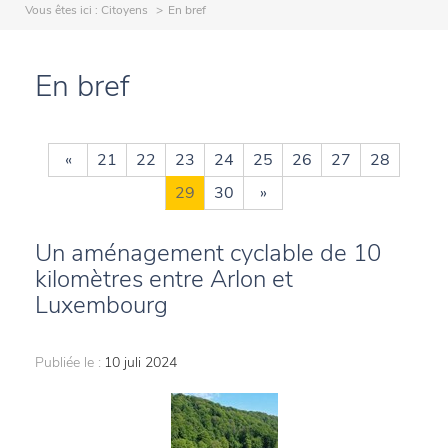
Vous êtes ici :
Citoyens
En bref
En bref
«
21
22
23
24
25
26
27
28
29
30
»
Un aménagement cyclable de 10
kilomètres entre Arlon et
Luxembourg
Publiée le :
10 juli 2024