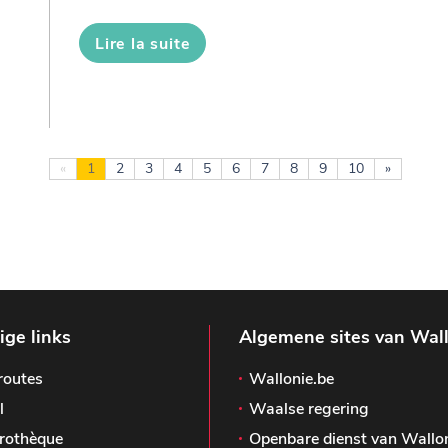
Lire la suite
«
1
2
3
4
5
6
7
8
9
10
»
ge links
Algemene sites van Wal
routes
Wallonie.be
l
Waalse regering
rothèque
Openbare dienst van Wallo