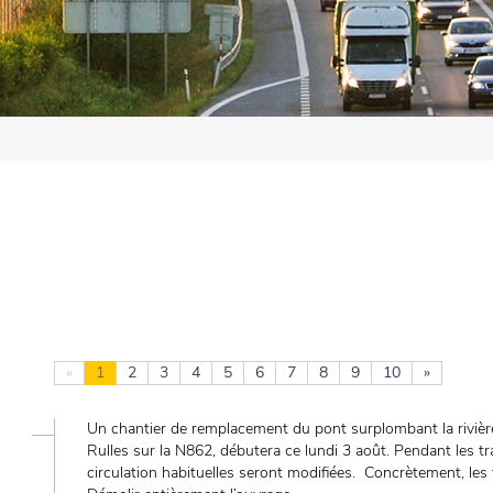
«
1
2
3
4
5
6
7
8
9
10
»
Un chantier de remplacement du pont surplombant la rivière
Rulles sur la N862, débutera ce lundi 3 août. Pendant les tr
circulation habituelles seront modifiées. Concrètement, les