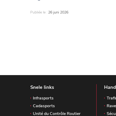
Publiée le :
26 juni 2026
Snele links
Handi
Infrasports
Trafi
Cadasports
Rave
Unité du Contrôle Routier
Sécu