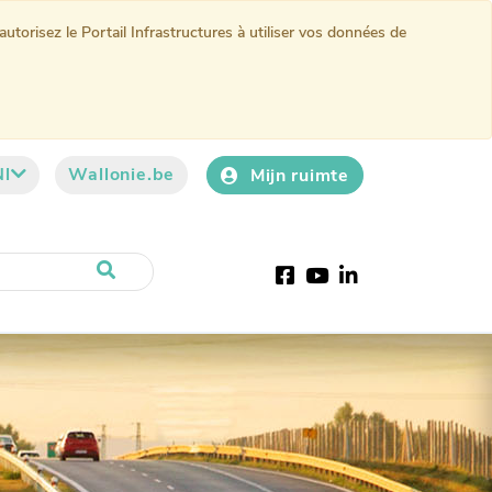
torisez le Portail Infrastructures à utiliser vos données de
Nl
Wallonie.be
Mijn ruimte
Facebook
YouTube
LinkedIn