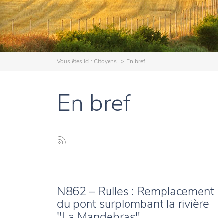
Vous êtes ici :
Citoyens
En bref
En bref
N862 – Rulles : Remplacement
du pont surplombant la rivière
"La Mandebras"