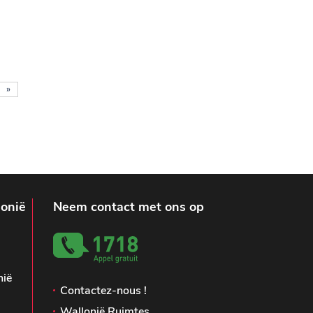
»
lonië
Neem contact met ons op
nië
Contactez-nous !
Wallonië Ruimtes