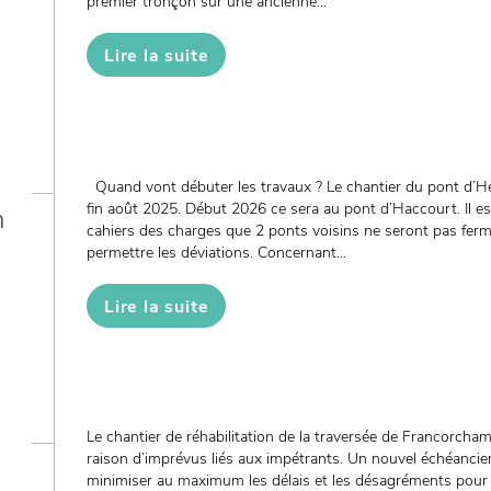
premier tronçon sur une ancienne...
Lire la suite
Quand vont débuter les travaux ? Le chantier du pont d’H
fin août 2025. Début 2026 ce sera au pont d’Haccourt. Il es
n
cahiers des charges que 2 ponts voisins ne seront pas fe
permettre les déviations. Concernant...
Lire la suite
Le chantier de réhabilitation de la traversée de Francorcha
raison d’imprévus liés aux impétrants. Un nouvel échéancier 
minimiser au maximum les délais et les désagréments pour le