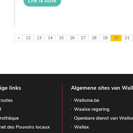
Lire la suite
«
12
13
14
15
16
17
18
19
20
21
ge links
Algemene sites van Wal
routes
Wallonie.be
l
Waalse regering
rothèque
Openbare dienst van Wallo
het des Pouvoirs locaux
Wallex