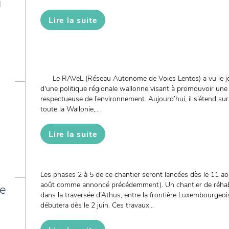
u
Lire la suite
Le RAVeL (Réseau Autonome de Voies Lentes) a vu le jou
d'une politique régionale wallonne visant à promouvoir une m
respectueuse de l’environnement. Aujourd’hui, il s’étend su
toute la Wallonie,...
Lire la suite
Les phases 2 à 5 de ce chantier seront lancées dès le 11 ao
août comme annoncé précédemment). Un chantier de réhabi
de
dans la traversée d’Athus, entre la frontière Luxembourgeoi
débutera dès le 2 juin. Ces travaux...