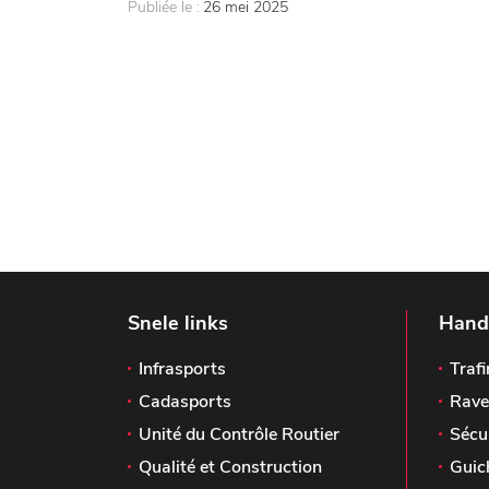
Publiée le :
26 mei 2025
Snele links
Handi
Infrasports
Trafi
Cadasports
Rave
Unité du Contrôle Routier
Sécu
Qualité et Construction
Guic