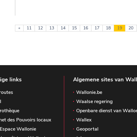
«
11
12
13
14
15
16
17
18
19
20
ge links
Algemene sites van Wal
routes
Wallonie.be
l
Waalse regering
rothèque
Openbare dienst van Wallo
het des Pouvoirs locaux
Wallex
Espace Wallonie
Geoportal