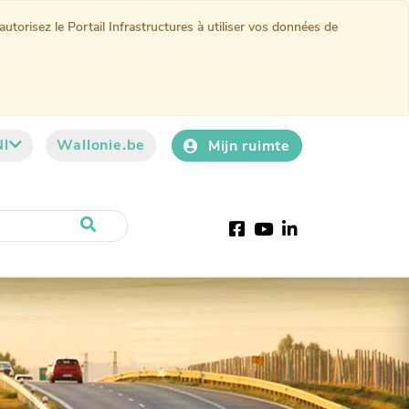
torisez le Portail Infrastructures à utiliser vos données de
Nl
Wallonie.be
Mijn ruimte
Facebook
YouTube
LinkedIn