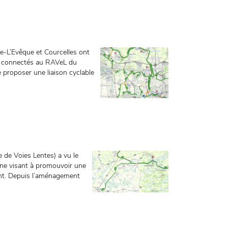
e-L’Evêque et Courcelles ont
s, connectés au RAVeL du
e proposer une liaison cyclable
e Voies Lentes) a vu le
onne visant à promouvoir une
ent. Depuis l’aménagement