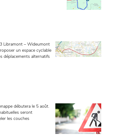
163 Libramont – Wideumont
roposer un espace cyclable
les déplacements alternatifs
enappe débutera le 5 août.
habituelles seront
eler les couches