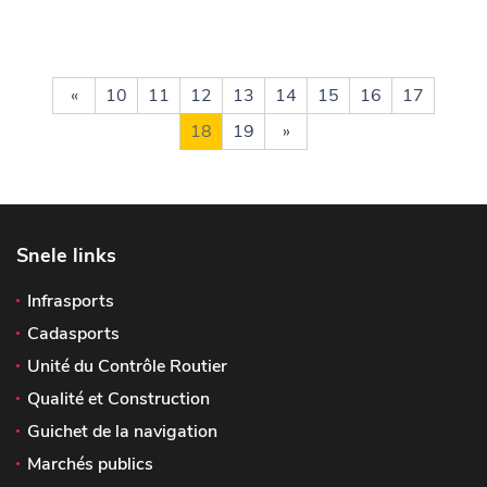
«
10
11
12
13
14
15
16
17
18
19
»
Snele links
Infrasports
Cadasports
Unité du Contrôle Routier
Qualité et Construction
Guichet de la navigation
Marchés publics