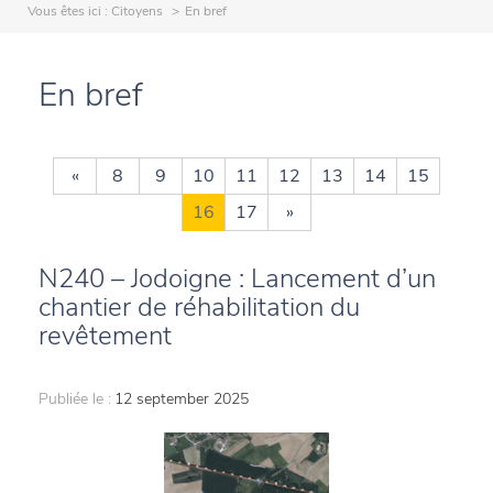
Vous êtes ici :
Citoyens
En bref
En bref
«
8
9
10
11
12
13
14
15
16
17
»
N240 – Jodoigne : Lancement d’un
chantier de réhabilitation du
revêtement
Publiée le :
12 september 2025