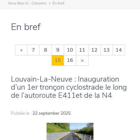
Vous êtes ici :
Citoyens
En bref
En bref
«
7
8
9
10
11
12
13
14
15
16
»
Louvain-La-Neuve : Inauguration
d’un 1er tronçon cyclostrade le long
de l’autoroute E411et de la N4
Publiée le :
22 september 2025