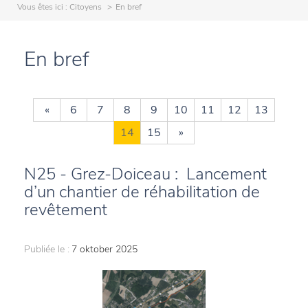
Vous êtes ici :
Citoyens
En bref
En bref
«
6
7
8
9
10
11
12
13
14
15
»
N25 - Grez-Doiceau : Lancement
d’un chantier de réhabilitation de
revêtement
Publiée le :
7 oktober 2025