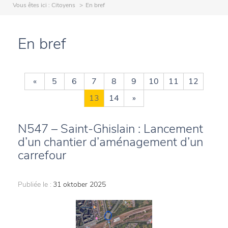
Vous êtes ici :
Citoyens
En bref
En bref
«
5
6
7
8
9
10
11
12
13
14
»
N547 – Saint-Ghislain : Lancement
d’un chantier d’aménagement d’un
carrefour
Publiée le :
31 oktober 2025