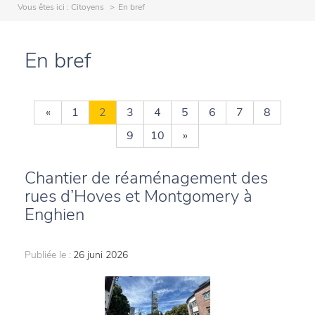
Vous êtes ici :
Citoyens
En bref
En bref
«
1
2
3
4
5
6
7
8
9
10
»
Chantier de réaménagement des
rues d’Hoves et Montgomery à
Enghien
Publiée le :
26 juni 2026