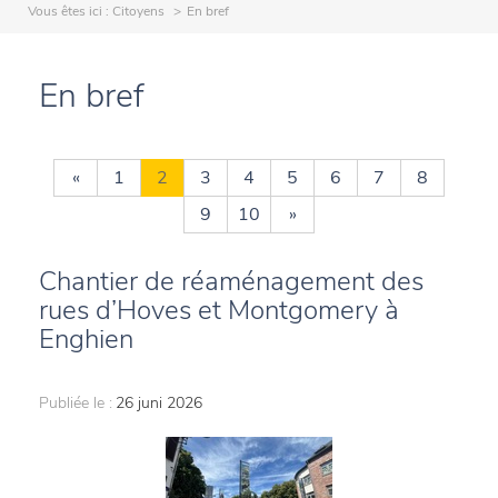
Vous êtes ici :
Citoyens
En bref
En bref
«
1
2
3
4
5
6
7
8
9
10
»
Chantier de réaménagement des
rues d’Hoves et Montgomery à
Enghien
Publiée le :
26 juni 2026