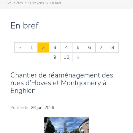
Vous êtes ici :
Citoyens
En bref
En bref
«
1
2
3
4
5
6
7
8
9
10
»
Chantier de réaménagement des
rues d’Hoves et Montgomery à
Enghien
Publiée le :
26 juni 2026