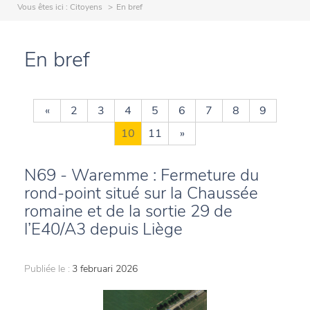
Vous êtes ici :
Citoyens
En bref
En bref
«
2
3
4
5
6
7
8
9
10
11
»
N69 - Waremme : Fermeture du
rond-point situé sur la Chaussée
romaine et de la sortie 29 de
l’E40/A3 depuis Liège
Publiée le :
3 februari 2026