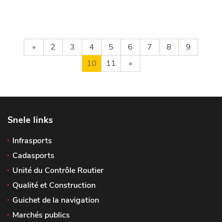
«
2
3
4
5
6
7
8
9
10
11
»
Snele links
Infrasports
Cadasports
Unité du Contrôle Routier
Qualité et Construction
Guichet de la navigation
Marchés publics