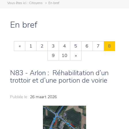
Vous êtes ici :
Citoyens
En bref
En bref
«
1
2
3
4
5
6
7
8
9
10
»
N83 - Arlon : Réhabilitation d’un
trottoir et d’une portion de voirie
Publiée le :
26 maart 2026