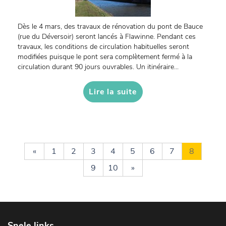
Dès le 4 mars, des travaux de rénovation du pont de Bauce
(rue du Déversoir) seront lancés à Flawinne. Pendant ces
travaux, les conditions de circulation habituelles seront
modifiées puisque le pont sera complètement fermé à la
circulation durant 90 jours ouvrables. Un itinéraire...
Lire la suite
«
1
2
3
4
5
6
7
8
9
10
»
Snele links