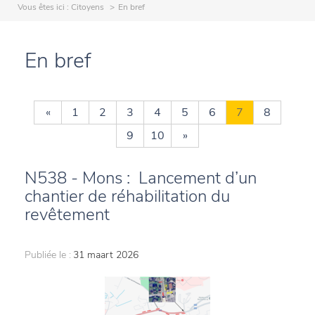
Vous êtes ici :
Citoyens
En bref
En bref
«
1
2
3
4
5
6
7
8
9
10
»
N538 - Mons : Lancement d’un
chantier de réhabilitation du
revêtement
Publiée le :
31 maart 2026