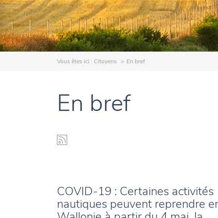
Vous êtes ici :
Citoyens
En bref
En bref
COVID-19 : Certaines activités
nautiques peuvent reprendre e
Wallonie à partir du 4 mai, la