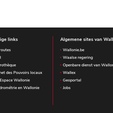
ge links
Algemene sites van Wal
routes
Wallonie.be
l
Waalse regering
rothèque
Openbare dienst van Wallo
het des Pouvoirs locaux
Wallex
Espace Wallonie
Geoportal
drométrie en Wallonie
Jobs