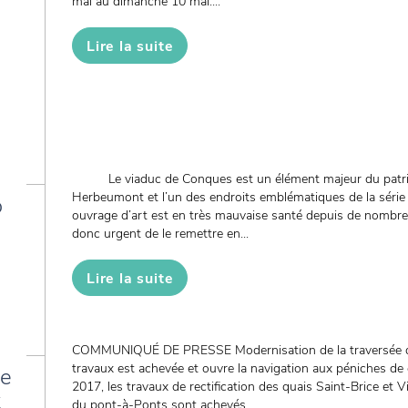
mai au dimanche 10 mai....
Lire la suite
Le viaduc de Conques est un élément majeur du patri
Herbeumont et l’un des endroits emblématiques de la série b
o
ouvrage d’art est en très mauvaise santé depuis de nombreu
donc urgent de le remettre en...
Lire la suite
COMMUNIQUÉ DE PRESSE Modernisation de la traversée de 
travaux est achevée et ouvre la navigation aux péniches de
de
2017, les travaux de rectification des quais Saint-Brice et 
x
du pont-à-Ponts sont achevés....