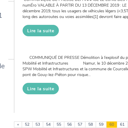
numÉro VALABLE À PARTIR DU 13 DÉCEMBRE 2019 : LE 1
décembre 2019, tous les usagers de véhicules légers (<3,5
1
long des autoroutes ou voies assimilées[1] devront faire appe
Lire la suite
COMMUNIQUÉ DE PRESSE Démolition à l’explosif du po
Mobilité et Infrastructures Namur, le 10 décembre 201
de
SPW Mobilité et Infrastructures et la commune de Courcelle
pont de Gouy-lez-Piéton pour risque...
Lire la suite
«
52
53
54
55
56
57
58
59
60
61