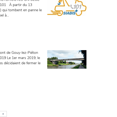
01 À partir du 13
T) qui tombent en panne le
l à...
nt de Gouy-lez-Piéton
9 Le 1er mars 2019, le
s décidaient de fermer le
»