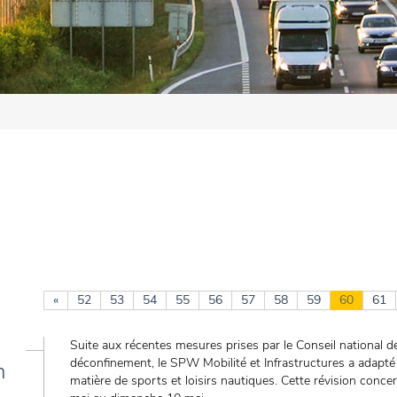
«
52
53
54
55
56
57
58
59
60
61
Suite aux récentes mesures prises par le Conseil national d
déconfinement, le SPW Mobilité et Infrastructures a adapté 
n
matière de sports et loisirs nautiques. Cette révision conce