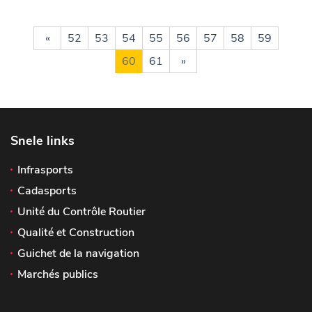
«
52
53
54
55
56
57
58
59
60
61
»
Snele links
Infrasports
Cadasports
Unité du Contrôle Routier
Qualité et Construction
Guichet de la navigation
Marchés publics