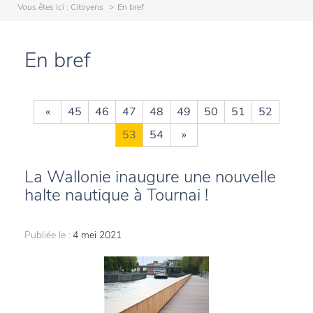
Vous êtes ici :
Citoyens
En bref
En bref
«
45
46
47
48
49
50
51
52
53
54
»
La Wallonie inaugure une nouvelle
halte nautique à Tournai !
Publiée le :
4 mei 2021