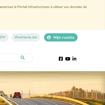
torisez le Portail Infrastructures à utiliser vos données de
Nl
Wallonie.be
Mijn ruimte
Facebook
YouTube
LinkedIn