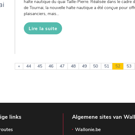
halte nautique du quai Taille-Pierre. Réalisée dans le cadre 
ai
de Tournai, la nouvelle halte nautique a été conçue pour off
plaisanciers, mais...
Lire la suite
«
44
45
46
47
48
49
50
51
52
53
ge links
Algemene sites van Wal
routes
Wallonie.be