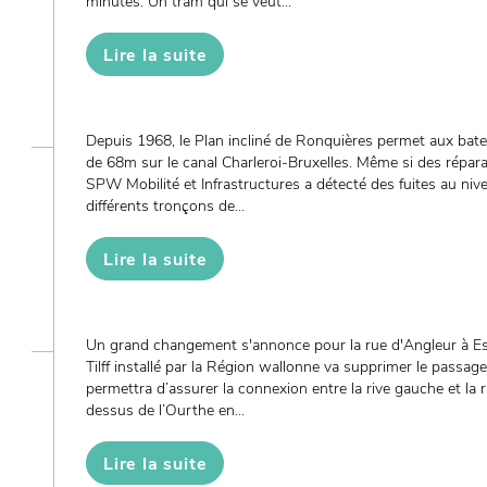
minutes. Un tram qui se veut...
Lire la suite
Depuis 1968, le Plan incliné de Ronquières permet aux bate
de 68m sur le canal Charleroi-Bruxelles. Même si des réparati
SPW Mobilité et Infrastructures a détecté des fuites au nive
différents tronçons de...
Lire la suite
Un grand changement s'annonce pour la rue d'Angleur à E
Tilff installé par la Région wallonne va supprimer le passage 
permettra d’assurer la connexion entre la rive gauche et la 
dessus de l’Ourthe en...
Lire la suite