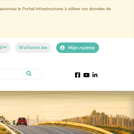
torisez le Portail Infrastructures à utiliser vos données de
Nl
Wallonie.be
Mijn ruimte
Facebook
YouTube
LinkedIn