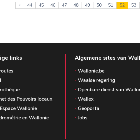
«
44
45
46
47
48
49
50
51
52
53
ge links
Algemene sites van Wal
routes
Wallonie.be
l
Waalse regering
rothèque
Openbare dienst van Wallo
het des Pouvoirs locaux
Wallex
Espace Wallonie
Geoportal
drométrie en Wallonie
Jobs