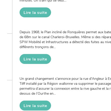
minutes. Un tram qui se veut...
Lire la suite
Depuis 1968, le Plan incliné de Ronquières permet aux bate
de 68m sur le canal Charleroi-Bruxelles. Même si des réparati
SPW Mobilité et Infrastructures a détecté des fuites au nive
différents tronçons de...
Lire la suite
Un grand changement s'annonce pour la rue d'Angleur à E
Tilff installé par la Région wallonne va supprimer le passage 
permettra d’assurer la connexion entre la rive gauche et la 
dessus de l’Ourthe en...
Lire la suite