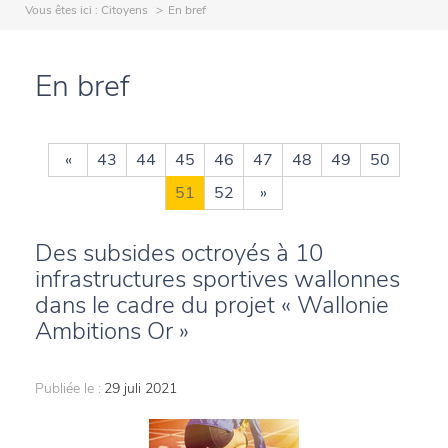
Vous êtes ici :
Citoyens
En bref
En bref
«
43
44
45
46
47
48
49
50
51
52
»
Des subsides octroyés à 10
infrastructures sportives wallonnes
dans le cadre du projet « Wallonie
Ambitions Or »
Publiée le :
29 juli 2021