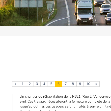
«
1
2
3
4
5
6
7
8
9
10
»
Un chantier de réhabilitation de la N621 (Rue E. Vanderveld
avril. Ces travaux nécessiteront la fermeture complète de la v
jusqu’au 08 mai. Les usagers seront invités à suivre un itiné