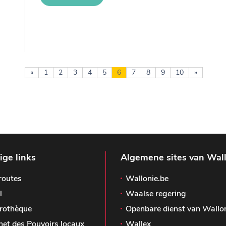
«
1
2
3
4
5
6
7
8
9
10
»
ge links
Algemene sites van Wal
routes
Wallonie.be
l
Waalse regering
rothèque
Openbare dienst van Wallo
het des Pouvoirs locaux
Wallex