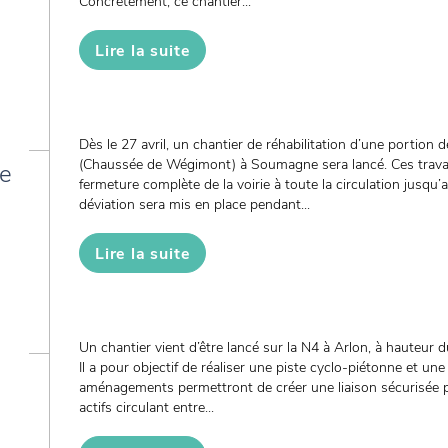
Concrètement, ce chantier...
Lire la suite
Dès le 27 avril, un chantier de réhabilitation d’une portion
(Chaussée de Wégimont) à Soumagne sera lancé. Ces travau
de
fermeture complète de la voirie à toute la circulation jusqu’
déviation sera mis en place pendant...
Lire la suite
Un chantier vient d’être lancé sur la N4 à Arlon, à hauteur 
Il a pour objectif de réaliser une piste cyclo-piétonne et un
aménagements permettront de créer une liaison sécurisée 
actifs circulant entre...