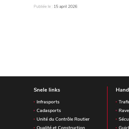
Publiée le :
15 april 2026
Snele links
Handi
Infrasports
Trafi
Cadasports
Rave
Unité du Contrôle Routier
Sécu
Qualité et Construction
Guic