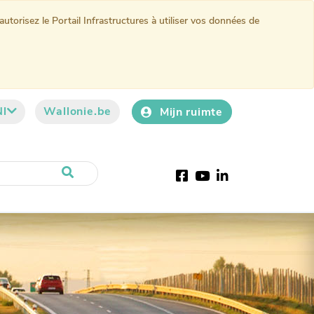
torisez le Portail Infrastructures à utiliser vos données de
Nl
Wallonie.be
Mijn ruimte
Facebook
YouTube
LinkedIn