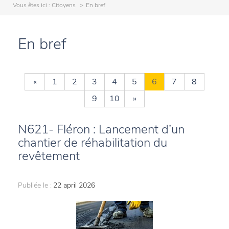
Vous êtes ici :
Citoyens
En bref
En bref
«
1
2
3
4
5
6
7
8
9
10
»
N621- Fléron : Lancement d’un
chantier de réhabilitation du
revêtement
Publiée le :
22 april 2026