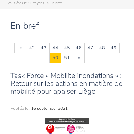
Vous êtes ici :
Citoyens
En bref
En bref
«
42
43
44
45
46
47
48
49
50
51
»
Task Force « Mobilité inondations » :
Retour sur les actions en matière de
mobilité pour apaiser Liège
Publiée le :
16 september 2021